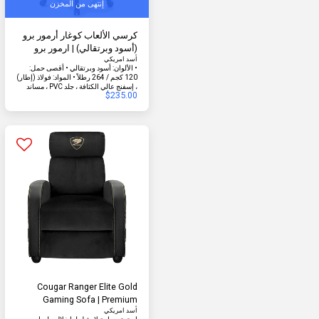
إنتهى من المخزن
كرسي الألعاب كوغار أرمور برو
(أسود وبرتقالي) | ارمور برو
أسد امريكي
• الألوان: أسود وبرتقالي • أقصى حمل:
120 كجم / 264 رطلاً • المواد: فولاذ (إطار)
، إسفنج عالي الكثافة ، جلد PVC ، مساند
$
235.00
للذراعين وعجلات بلاستيكية • الارتفاع
الكلي: 163 سم / 53.93 بوصة • عرض
مسند الظهر: 59 سم / 23.23 بوصة •
عرض المقعد: 56 سم / 22.05 بوصة •
عمق المقعد: 50 سم / 19.69 بوصة
Cougar Ranger Elite Gold
Gaming Sofa | Premium
أسد امريكي
Comfort & Ergonomic Design