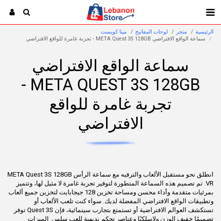
الرئيسية
متجر
لوحات المفاتيح
ميتا كويست
سماعة الواقع الافتراضي META Quest 3S 128GB - تجربة غامرة للواقع الافتراضي
سماعة الواقع الافتراضي
META QUEST 3S 128GB -
تجربة غامرة للواقع
الافتراضي
انطلق نحو مستقبل الألعاب والترفيه مع سماعة الرأس META Quest 3S 128GB
VR. تم تصميم هذه السماعة المتطورة لتوفير تجربة غامرة لا مثيل لها، وتتميز
بمرئيات متقدمة وأداء محسن ومساحة تخزين 128 جيجابايت لتخزين جميع ألعاب
وتطبيقات الواقع الافتراضي المفضلة لديك. سواء كنت تلعب الألعاب أو
تستكشف العوالم الافتراضية أو تستمتع بتجارب سينمائية، فإن Quest 3S توفر
تصميمًا خفيف الوزن ولاسلكيًا وعناصر تحكم بديهية للعب سلس. الميزات