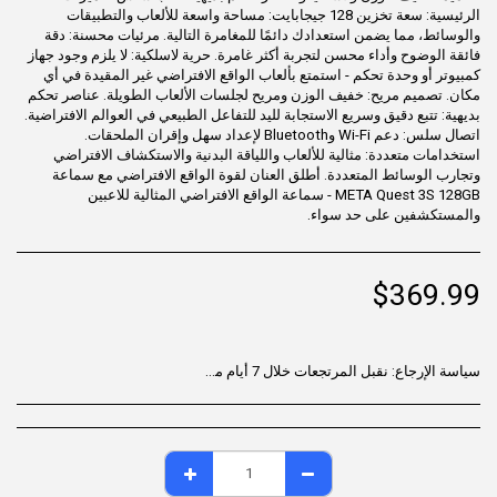
الرئيسية: سعة تخزين 128 جيجابايت: مساحة واسعة للألعاب والتطبيقات
والوسائط، مما يضمن استعدادك دائمًا للمغامرة التالية. مرئيات محسنة: دقة
فائقة الوضوح وأداء محسن لتجربة أكثر غامرة. حرية لاسلكية: لا يلزم وجود جهاز
كمبيوتر أو وحدة تحكم - استمتع بألعاب الواقع الافتراضي غير المقيدة في أي
مكان. تصميم مريح: خفيف الوزن ومريح لجلسات الألعاب الطويلة. عناصر تحكم
بديهية: تتبع دقيق وسريع الاستجابة لليد للتفاعل الطبيعي في العوالم الافتراضية.
اتصال سلس: دعم Wi-Fi وBluetooth لإعداد سهل وإقران الملحقات.
استخدامات متعددة: مثالية للألعاب واللياقة البدنية والاستكشاف الافتراضي
وتجارب الوسائط المتعددة. أطلق العنان لقوة الواقع الافتراضي مع سماعة
META Quest 3S 128GB - سماعة الواقع الافتراضي المثالية للاعبين
والمستكشفين على حد سواء.
$
369.99
سياسة الإرجاع:
نقبل المرتجعات خلال 7 أيام من تاريخ التسليم للمنتجات غير المستخدمة، والموجودة في عبوتها الأصلية، مع جميع الملحقات. قد لا تكون بعض المنتجات قابلة للإرجاع؛ يُرجى مراجعة صفحة المنتج للاطلاع على التفاصيل. لبدء عملية الإرجاع، يُرجى التواصل مع خدمة دعم العملاء.