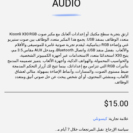
AUDIO
ارتقِ بتجربة سطح مكتبك أو إعدادات ألعابك مع مكبر صوت Kisonli X30 RGB
متعدد الوظائف بمنفذ USB. يجمع هذا المكبر متعدد الوظائف بين صوت ستيريو
غني وإضاءة RGB ديناميكية، ليقدم تجربة صوتية غامرة للموسيقى والأفلام
والألعاب. بفضل منفذ USB، واتصال Bluetooth، ومدخل AUX مقاس 3.5 مم،
يتيح X30 استخدامًا متعدد الاستخدامات عبر أجهزة الكمبيوتر الشخصية،
والحواسيب المحمولة، والهواتف الذكية، وأجهزة الألعاب. يتميز تصميمه المدمج
بتأثيرات RGB التي تتزامن مع إعداداتك، بينما تتيح لك أزرار التحكم المدمجة
ضبط مستوى الصوت، والمسارات، وأنماط الإضاءة بسهولة. مثالي لعشاق
الألعاب، ومنشئي المحتوى، أو أي شخص يبحث عن حل صوتي أنيق ومتعدد
الوظائف.
$
15.00
علامة تجارية:
كيسونلي
سياسة الإرجاع:
نقبل المرتجعات خلال 7 أيام من تاريخ التسليم للمنتجات غير المستخدمة، والموجودة في عبوتها الأصلية، مع جميع الملحقات. قد لا تكون بعض المنتجات قابلة للإرجاع؛ يُرجى مراجعة صفحة المنتج للاطلاع على التفاصيل. لبدء عملية الإرجاع، يُرجى التواصل مع خدمة دعم العملاء.