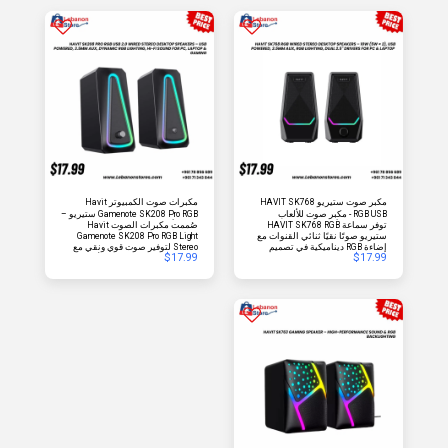
مكبر صوت ستيريو HAVIT SK768
مكبرات صوت الكمبيوتر Havit
RGB USB - مكبر صوت للألعاب
Gamenote SK208 Pro RGB ستيريو –
توفر سماعة HAVIT SK768 RGB
صُممت مكبرات الصوت Havit
المكتبية 2.0 (أسود)
صوت ألعاب محسّن
ستيريو صوتًا نقيًا ثنائي القنوات مع
Gamenote SK208 Pro RGB Light
إضاءة RGB ديناميكية في تصميم
Stereo لتوفير صوت قوي ونقي مع
$
17.99
$
17.99
مكتبي صغير الحجم. بفضل منفذ USB
تجربة إضاءة RGB غامرة للألعاب
للطاقة ومدخل صوت 3.5 ملم، تُعد
والاستخدام المكتبي. تتميز هذه
مثالية للألعاب والموسيقى والأفلام
المكبرات بصوت ستيريو مُحسّن، مما
والاستخدام اليومي للكمبيوتر.
يوفر وضوحًا صوتيًا غنيًا للألعاب
والموسيقى والأفلام ومحتوى
الوسائط المتعددة. تُضيف إضاءة
RGB المدمجة تأثيرًا بصريًا ديناميكيًا
يُكمّل إعدادات الألعاب الحديثة، بينما
يتناسب التصميم الأنيق والمدمج
بسلاسة مع أي مكتب. بفضل خاصية
التوصيل والتشغيل البسيطة، تُوفر
مكبرات الصوت SK208 Pro الأداء
والراحة. الميزات الرئيسية: صوت
ستيريو مُحسّن لصوت نقي وغامر،
إضاءة RGB ديناميكية لتعزيز أجواء
الألعاب، تصميم مكتبي صغير الحجم
لتوفير المساحة، إعداد سهل وسريع
للتثبيت، مناسبة للألعاب والموسيقى