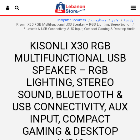
الرئيسية
متجر
مستلزمات
Computer Speakers
Kisonli X30 RGB Multifunctional USB Speaker – RGB Lighting, Stereo Sound,
Bluetooth & USB Connectivity, AUX Input, Compact Gaming & Desktop Audio
KISONLI X30 RGB
MULTIFUNCTIONAL USB
SPEAKER – RGB
LIGHTING, STEREO
SOUND, BLUETOOTH &
USB CONNECTIVITY, AUX
INPUT, COMPACT
GAMING & DESKTOP