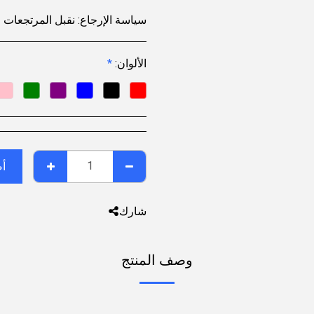
سياسة الإرجاع:
نقبل المرتجعات خلال 7 أيام من تاريخ التسليم للمنتجات غير المستخدمة، والموجودة في عبوتها الأصلية، مع جميع الملحقات. قد لا تكون بعض المنتجات قابلة للإرجاع؛ يُرجى مراجعة صفحة المنتج للاطلاع على ال
الألوان:
*
أض
شارك
وصف المنتج