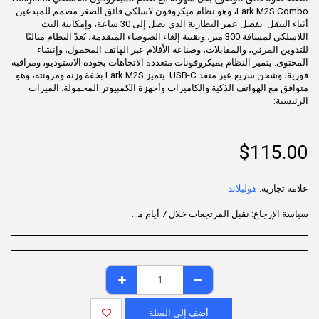
Lark M2S Combo، وهو نظام ميكروفون لاسلكي فائق الصغر مصمم للمبدعين
أثناء التنقل. بفضل عمر البطارية الذي يصل إلى 30 ساعة، وإمكانية البث
اللاسلكي لمسافة 300 متر، وتقنية إلغاء الضوضاء المتقدمة، يُعدّ النظام مثاليًا
للتدوين المرئي، والمقابلات، وصناعة الأفلام عبر الهاتف المحمول، وإنشاء
المحتوى. يتميز النظام بميكروفونات متعددة الاتجاهات بجودة الاستوديو، ومراقبة
فورية، وشحن سريع عبر منفذ USB-C. يتميز Lark M2S بخفة وزنه ومرونته، وهو
متوافق مع الهواتف الذكية والكاميرات وأجهزة الكمبيوتر المحمولة. الميزات
الرئيسية:
$
115.00
علامة تجارية:
هوليلاند
سياسة الإرجاع:
نقبل المرتجعات خلال 7 أيام من تاريخ التسليم للمنتجات غير المستخدمة، والموجودة في عبوتها الأصلية، مع جميع الملحقات. قد لا تكون بعض المنتجات قابلة للإرجاع؛ يُرجى مراجعة صفحة المنتج للاطلاع على التفاصيل. لبدء عملية الإرجاع، يُرجى التواصل مع خدمة دعم العملاء.
أضف إلى السلة