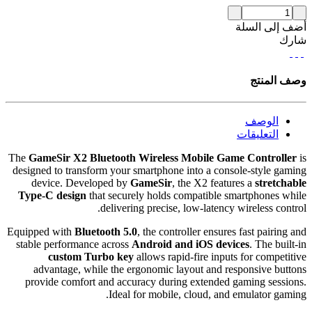
أضف إلى السلة
شارك
وصف المنتج
الوصف
التعليقات
The
GameSir X2 Bluetooth Wireless Mobile Game Controller
is
designed to transform your smartphone into a console-style gaming
device. Developed by
GameSir
, the X2 features a
stretchable
Type-C design
that securely holds compatible smartphones while
delivering precise, low-latency wireless control.
Equipped with
Bluetooth 5.0
, the controller ensures fast pairing and
stable performance across
Android and iOS devices
. The built-in
custom Turbo key
allows rapid-fire inputs for competitive
advantage, while the ergonomic layout and responsive buttons
provide comfort and accuracy during extended gaming sessions.
Ideal for mobile, cloud, and emulator gaming.