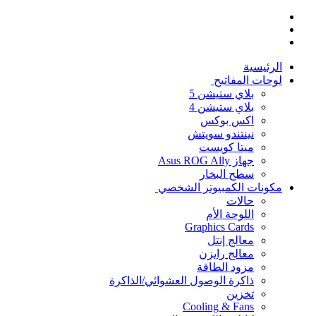
Complete 4-in-1 gaming kit for Android
Includes gaming keyboard, mouse &
adapter Ultra-low latency input for fast
reactions Plug-and-play setup — no root
required Compatible with major mobile
games RGB keyboard lighting Stable and
الرئيسية
secure connection Compact & portable
لوحات المفاتيح
design
بلاي ستيشن 5
بلاي ستيشن 4
اكس بوكس
نينتندو سويتش
ميتا كويست
جهاز Asus ROG Ally
سطح البخار
مكونات الكمبيوتر الشخصي
حالات
اللوحة الأم
Graphics Cards
معالج إنتل
معالج رايزن
مزود الطاقة
ذاكرة الوصول العشوائي/الذاكرة
تخزين
Cooling & Fans