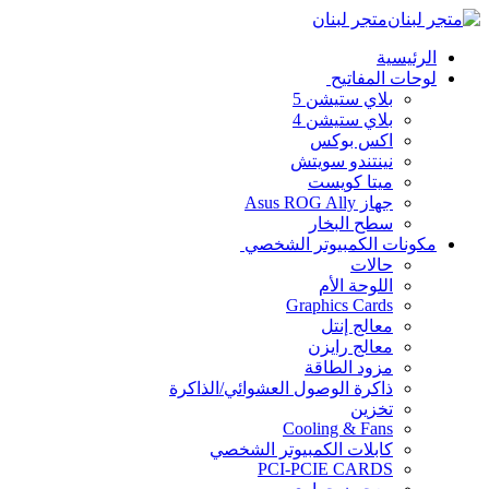
متجر لبنان
الرئيسية
لوحات المفاتيح
بلاي ستيشن 5
بلاي ستيشن 4
اكس بوكس
نينتندو سويتش
ميتا كويست
جهاز Asus ROG Ally
سطح البخار
مكونات الكمبيوتر الشخصي
حالات
اللوحة الأم
Graphics Cards
معالج إنتل
معالج رايزن
مزود الطاقة
ذاكرة الوصول العشوائي/الذاكرة
تخزين
Cooling & Fans
كابلات الكمبيوتر الشخصي
PCI-PCIE CARDS