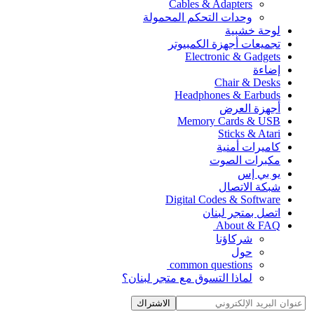
Cables & Adapters
وحدات التحكم المحمولة
لوحة خشبية
تجميعات أجهزة الكمبيوتر
Electronic & Gadgets
إضاءة
Chair & Desks
Headphones & Earbuds
أجهزة العرض
Memory Cards & USB
Sticks & Atari
كاميرات أمنية
مكبرات الصوت
يو بي إس
شبكة الاتصال
Digital Codes & Software
اتصل بمتجر لبنان
About & FAQ
شركاؤنا
حول
common questions
لماذا التسوق مع متجر لبنان؟
الاشتراك