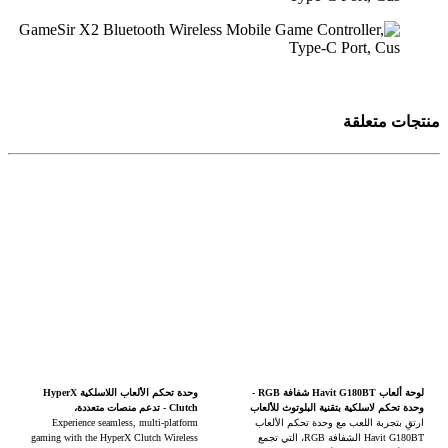
منتجات متعلقة
لوحة ألعاب Havit G180BT شفافة RGB -
وحدة تحكم الألعاب اللاسلكية HyperX
وحدة تحكم لاسلكية بتقنية البلوتوث للألعاب
Clutch - تدعم منصات متعددة،
ارتقِ بتجربة اللعب مع وحدة تحكم الألعاب
بلوتوث/USB/2.4 جيجاهرتز لاسلكي،
Experience seamless, multi-platform
Havit G180BT الشفافة RGB، التي تجمع
تصميم مريح، مشبك للهاتف، عمر بطارية
gaming with the HyperX Clutch Wireless