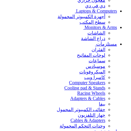
معجون حراري
دي في دي
Laptops & Computers
أجهزة الكمبيوتر المحمولة
سطح المكتب
Monitors & Arms
الشاشات
ذراع الشاشة
مستلزمات
الفئران
لوحات المفاتيح
سماعات
موسبادس
الميكروفونات
كاميرا ويب
Computer Speakers
Cooling pad & Stands
Racing Wheels
Adapters & Cables
بيفا
حقائب الكمبيوتر المحمول
جهاز التلفزيون
Cables & Adapters
وحدات التحكم المحمولة