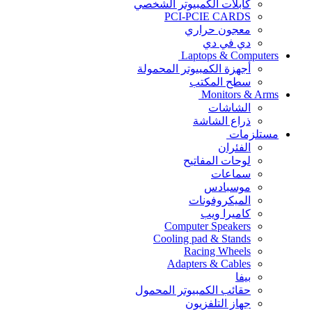
كابلات الكمبيوتر الشخصي
PCI-PCIE CARDS
معجون حراري
دي في دي
Laptops & Computers
أجهزة الكمبيوتر المحمولة
سطح المكتب
Monitors & Arms
الشاشات
ذراع الشاشة
مستلزمات
الفئران
لوحات المفاتيح
سماعات
موسبادس
الميكروفونات
كاميرا ويب
Computer Speakers
Cooling pad & Stands
Racing Wheels
Adapters & Cables
بيفا
حقائب الكمبيوتر المحمول
جهاز التلفزيون