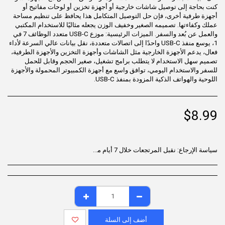
كنت بحاجة إلى توصيل شاشات خارجية أو أجهزة تخزين أو لوحات مفاتيح أو
أجهزة طرفية أخرى، فإن حل التوصيل المتكامل هذا يحافظ على تنظيم مساحة
عملك وكفاءتها. تصميمه الصغير وخفيف الوزن يجعله مثاليًا للاستخدام المكتبي
والعمل عن بُعد والسفر. الميزات الرئيسية: موزع USB-C متعدد الوظائف 7 في
1، يوسع منفذ USB-C واحدًا إلى اتصالات متعددة، نقل بيانات عالي السرعة لأداء
فعال، يدعم الأجهزة الخارجية مثل الشاشات وأجهزة التخزين والأجهزة الطرفية،
تصميم سهل الاستخدام لا يتطلب برامج تشغيل، صغير الحجم وقابل للحمل
للسفر والاستخدام اليومي، توافق واسع مع أجهزة الكمبيوتر المحمولة والأجهزة
اللوحية والهواتف الذكية المزودة بمنفذ USB-C.
$
8.99
سياسة الإرجاع:
نقبل المرتجعات خلال 7 أيام من تاريخ التسليم للمنتجات غير المستخدمة، والموجودة في عبوتها الأصلية، مع جميع الملحقات. قد لا تكون بعض المنتجات قابلة للإرجاع؛ يُرجى مراجعة صفحة المنتج للاطلاع على التفاصيل. لبدء عملية الإرجاع، يُرجى التواصل مع خدمة دعم العملاء.
أضف إلى السلة