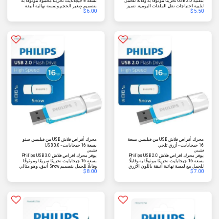
بتقنية USB 2.0 تخزينًا موثوقًا به وقابلًا للحمل
بسعة 8 جيجابايت تخزينًا محمولًا موثوقًا به
لتلبية احتياجات نقل الملفات اليومية. تتميز
بتصميم صغير الحجم ولمسة نهائية أنيقة
$
6.00
$
5.50
بصغر حجمها وسهولة استخدامها، مما يجعلها
باللون الأخضر الثلجي، وهو مثالي لنقل
مثالية لتخزين المستندات والوسائط
الملفات والنسخ الاحتياطي اليومي.
المتعددة والنسخ الاحتياطية.
محرك أقراص فلاش USB من فيليبس بسعة
محرك أقراص فلاش USB من فيليبس سنو
16 جيجابايت - أزرق ثلجي
بسعة 16 جيجابايت - USB 3.0
فيليبس
فيليبس
يوفر محرك أقراص فلاش Philips USB 2.0
يوفر محرك أقراص فلاش Philips USB 3.0
بسعة 16 جيجابايت تخزينًا موثوقًا به وقابلًا
بسعة 16 جيجابايت تخزينًا سريعًا وموثوقًا
للحمل مع لمسة نهائية أنيقة باللون الأزرق
وقابلًا للحمل بتصميم Snow أنيق، وهو مثالي
$
8.00
$
7.00
الثلجي، وهو مثالي لنقل الملفات اليومية
لنقل الملفات السريع ونسخ البيانات
والنسخ الاحتياطي وتخزين الوسائط.
الاحتياطية اليومية.