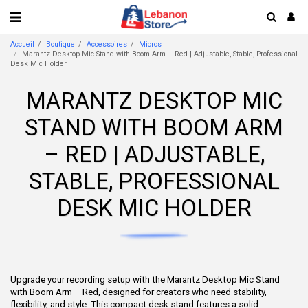
Accueil
Boutique
Accessoires
Micros
Marantz Desktop Mic Stand with Boom Arm – Red | Adjustable, Stable, Professional
Desk Mic Holder
MARANTZ DESKTOP MIC
STAND WITH BOOM ARM
– RED | ADJUSTABLE,
STABLE, PROFESSIONAL
DESK MIC HOLDER
Upgrade your recording setup with the Marantz Desktop Mic Stand
with Boom Arm – Red, designed for creators who need stability,
flexibility, and style. This compact desk stand features a solid