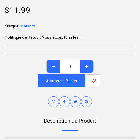
$
11.99
Marque:
Marantz
Politique de Retour:
Nous acceptons les retours sous 7 jours après la livraison pour les articles non utilisés, dans leur emballage d'origine et accompagnés de tous leurs accessoires. Certains produits ne sont pas remboursables ; veuillez consulter la page du produit pour plus de détails. Pour effectuer un retour, contactez notre service client.
Ajouter au Panier
Description du Produit