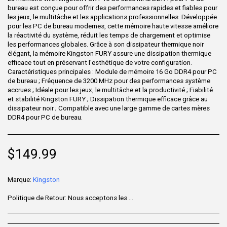
bureau est conçue pour offrir des performances rapides et fiables pour
les jeux, le multitâche et les applications professionnelles. Développée
pour les PC de bureau modernes, cette mémoire haute vitesse améliore
la réactivité du système, réduit les temps de chargement et optimise
les performances globales. Grâce à son dissipateur thermique noir
élégant, la mémoire Kingston FURY assure une dissipation thermique
efficace tout en préservant l'esthétique de votre configuration.
Caractéristiques principales : Module de mémoire 16 Go DDR4 pour PC
de bureau ; Fréquence de 3200 MHz pour des performances système
accrues ; Idéale pour les jeux, le multitâche et la productivité ; Fiabilité
et stabilité Kingston FURY ; Dissipation thermique efficace grâce au
dissipateur noir ; Compatible avec une large gamme de cartes mères
DDR4 pour PC de bureau.
$
149.99
Marque:
Kingston
Politique de Retour:
Nous acceptons les retours sous 7 jours après la livraison pour les articles non utilisés, dans leur emballage d'origine et accompagnés de tous leurs accessoires. Certains produits ne sont pas remboursables ; veuillez consulter la page du produit pour plus de détails. Pour effectuer un retour, contactez notre service client.