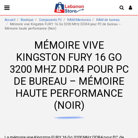
Accueil
Boutique
Composants PC
RAM/Memories
RAM de bureau
Mémoire vive Kingston FURY 16 Go 3200 MHz DDR4 pour PC de bureau –
Mémoire haute performance (Noir)
MÉMOIRE VIVE
KINGSTON FURY 16 GO
3200 MHZ DDR4 POUR PC
DE BUREAU – MÉMOIRE
HAUTE PERFORMANCE
(NOIR)
La mémoire vive Kingston FURY 16 Go 3200 MHz DDR4 pour PC de