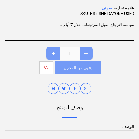
علامة تجارية:
سوني
SKU:
PS5-SHF-DAYONE-USED
سياسة الإرجاع:
نقبل المرتجعات خلال 7 أيام من تاريخ التسليم للمنتجات غير المستخدمة، والموجودة في عبوتها الأصلية، مع جميع الملحقات. قد لا تكون بعض المنتجات قابلة للإرجاع؛ يُرجى مراجعة صفحة المنتج للاطلاع على التفاصيل. لبدء عملية الإرجاع، يُرجى التواصل مع خدمة دعم العملاء.
إنتهى من المخزن
وصف المنتج
الوصف