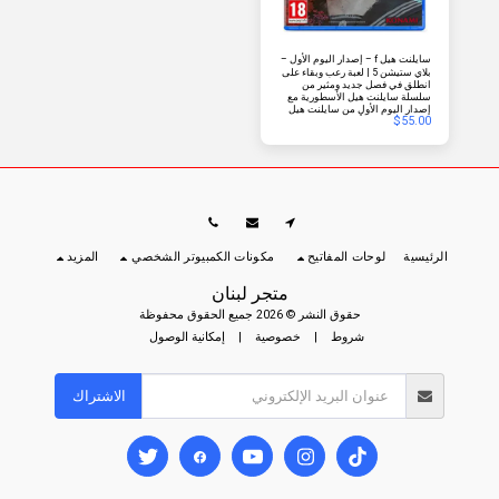
سايلنت هيل f – إصدار اليوم الأول –
بلاي ستيشن 5 | لعبة رعب وبقاء على
انطلق في فصل جديد ومثير من
PS5
سلسلة سايلنت هيل الأسطورية مع
إصدار اليوم الأول من سايلنت هيل
$
55.00
لجهاز PS5. تدور أحداث هذه التحفة
الفنية من الرعب النفسي في اليابان
في ستينيات القرن الماضي، وتجمع
بين قصة مشوقة واستكشاف جوي
ومخلوقات مرعبة. يتضمن إصدار
اليوم الأول مكافآت حصرية داخل
اللعبة، مما يجعله الخيار الأمثل
لعشاق اللعبة وهواة جمعها. الميزات
الرئيسية:
الرئيسية
لوحات المفاتيح
مكونات الكمبيوتر الشخصي
المزيد
متجر لبنان
حقوق النشر © 2026 جميع الحقوق محفوظة
شروط
|
خصوصية
|
إمكانية الوصول
الاشتراك