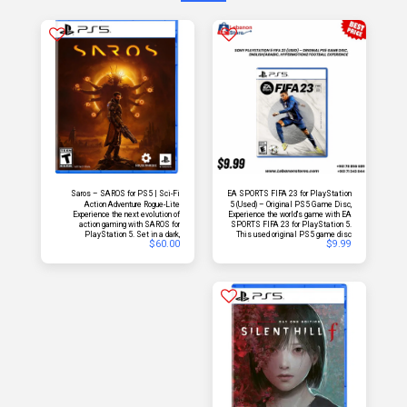
Saros – SAROS for PS5 | Sci-Fi
EA SPORTS FIFA 23 for PlayStation
Action Adventure Rogue-Lite
5 (Used) – Original PS5 Game Disc,
Experience the next evolution of
Experience the world's game with EA
Experience
English/Arabic, HyperMotion2
action gaming with SAROS for
SPORTS FIFA 23 for PlayStation 5.
Technology
PlayStation 5. Set in a dark,
This used original PS5 game disc
$
60.00
$
9.99
atmospheric sci-fi universe, SAROS
features HyperMotion2 Technology,
delivers fast-paced combat, high
realistic gameplay, men's and
replayability, and a deeply
women's FIFA World Cup™
immersive narrative experience
tournaments, Career Mode, Ultimate
designed to push the limits of next-
Team™, Pro Clubs, VOLTA Football™,
gen performance.
and English/Arabic language support.